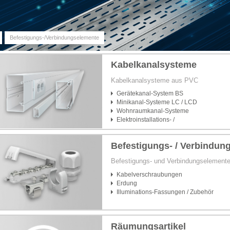
Befestigungs-/Verbindungselemente
Kabelkanalsysteme
Kabelkanalsysteme aus PVC
Gerätekanal-System BS
Minikanal-Systeme LC / LCD
Wohnraumkanal-Systeme
Elektroinstallations- /
Leitungsführungskanal-Systeme aus Stahl 
Alu / GFK
Befestigungs- / Verbindun
Befestigungs- und Verbindungselement
Kabelverschraubungen
Erdung
Illuminations-Fassungen / Zubehör
Räumungsartikel