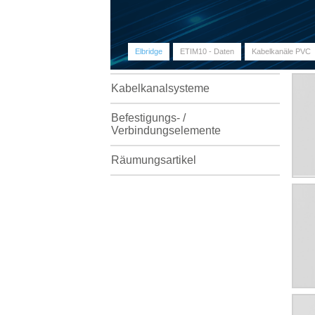
Elbridge
ETIM10 - Daten
Kabelkanäle PVC
Kabelkanalsysteme
Befestigungs- /
Verbindungselemente
Räumungsartikel