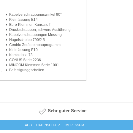
Kabelverschraubungswinkel 90°
Kleinfassung E14
Euro-Klemmen Kunststoff
Druckschrauben, schwere Ausführung
Kabelverschraubungen Messing
Nagelscheibe 790/2.5
Centric Geräteeinbauprogramm
Kleinfassung E10
Kombidose 73
CONUS Serie 2236
MINCOM Klemmen Serie 1001
,
Befestigunggschellen
Sehr guter Service
AGB
DATENSCHUTZ
IMPRESSUM