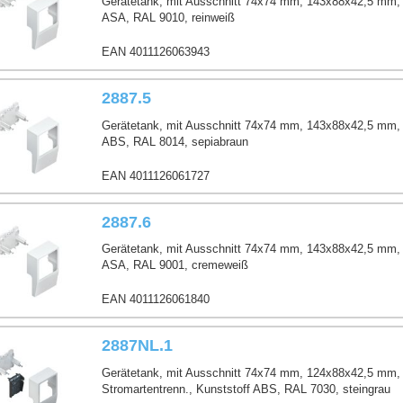
Gerätetank, mit Ausschnitt 74x74 mm, 143x88x42,5 mm, 
6 und 5002
ASA, RAL 9010, reinweiß
887
EAN 4011126063943
 2887
887
2887.5
Gerätetank, mit Ausschnitt 74x74 mm, 143x88x42,5 mm, 
ABS, RAL 8014, sepiabraun
EAN 4011126061727
2887.6
al-Systeme aus Stahl / Alu / GFK
Gerätetank, mit Ausschnitt 74x74 mm, 143x88x42,5 mm, 
ASA, RAL 9001, cremeweiß
EAN 4011126061840
2887NL.1
Gerätetank, mit Ausschnitt 74x74 mm, 124x88x42,5 mm,
Stromartentrenn., Kunststoff ABS, RAL 7030, steingrau