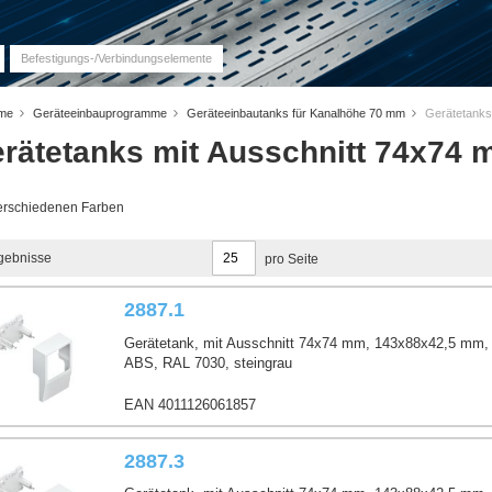
Befestigungs-/Verbindungselemente
eme
Geräteeinbauprogramme
Geräteeinbautanks für Kanalhöhe 70 mm
Gerätetanks
rätetanks mit Ausschnitt 74x74
verschiedenen Farben
gebnisse
pro Seite
2887.1
Gerätetank, mit Ausschnitt 74x74 mm, 143x88x42,5 mm, 
ABS, RAL 7030, steingrau
EAN 4011126061857
2887.3
mm
01