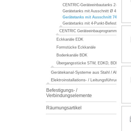
CENTRIC-Geräteeinbautanks 2-fach 188
Gerätetanks mit Ausschnitt Ø 45 mm 1
Gerätetanks mit Ausschnitt 74x74 mm
Gerätetanks mit 4-Punkt-Befestigung 2
CENTRIC Geräteeinbauprogramme
Eckkanäle EDK
Formstücke Eckkanäle
Bodenkanäle BDK
Übergangsstücke STW, EDKD, BDK, APAS
Gerätekanal-Systeme aus Stahl / Alu
Elektroinstallations- / Leitungsführungskan
Befestigungs- /
Verbindungselemente
Räumungsartikel