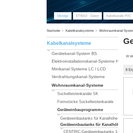
Elbridge
ETIM10 - Daten
Kabelkanäle PVC
Startseite
Kabelkanalsysteme
Wohnraumkanal-Syst
Ge
Kabelkanalsysteme
Gerätekanal-System BS
in 
Elektroinstallationskanal-Systeme HKL
Minikanal-Systeme LC / LCD
8
Er
Verdrahtungskanal-Systeme
Wohnraumkanal-Systeme
Sockelleistenkanäle SK
Formstücke Sockelleistenkanäle
Geräteeinbauprogramme
Geräteeinbautanks für Kanalhöhe 50 mm
Geräteeinbautanks für Kanalhöhe 70 
CENTRIC-Geräteeinbautanks 1-fach 50