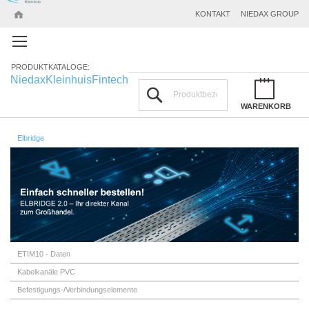
KONTAKT
NIEDAX GROUP
PRODUKTKATALOGE:
Niedax
Kleinhuis
Fintech
Suchen
WARENKORB
Elbridge
ETIM10 - Daten
Kabelkanäle PVC
Befestigungs-/Verbindungselemente