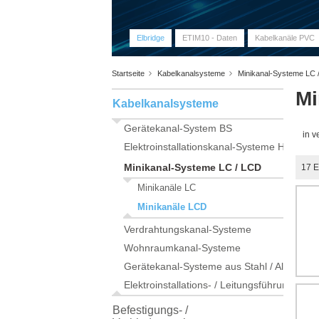
Elbridge
ETIM10 - Daten
Kabelkanäle PVC
Startseite
Kabelkanalsysteme
Minikanal-Systeme LC
Mi
Kabelkanalsysteme
Gerätekanal-System BS
in v
Elektroinstallationskanal-Systeme HKL
Minikanal-Systeme LC / LCD
17
E
Minikanäle LC
Minikanäle LCD
Verdrahtungskanal-Systeme
Wohnraumkanal-Systeme
Gerätekanal-Systeme aus Stahl / Alu
Elektroinstallations- / Leitungsführungskan
Befestigungs- /