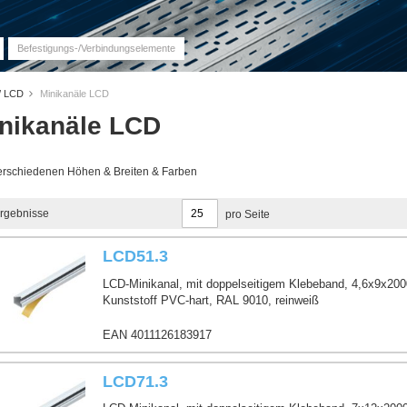
Befestigungs-/Verbindungselemente
 / LCD
Minikanäle LCD
nikanäle LCD
erschiedenen Höhen & Breiten & Farben
rgebnisse
pro Seite
LCD51.3
LCD-Minikanal, mit doppelseitigem Klebeband, 4,6x9x20
Kunststoff PVC-hart, RAL 9010, reinweiß
EAN 4011126183917
al-Systeme aus Stahl / Alu / GFK
LCD71.3