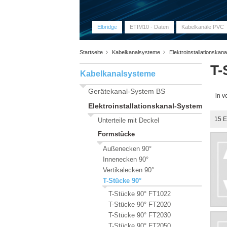
Elbridge
ETIM10 - Daten
Kabelkanäle PVC
Startseite
Kabelkanalsysteme
Elektroinstallationska
T-
Kabelkanalsysteme
Gerätekanal-System BS
in v
Elektroinstallationskanal-Systeme HKL
15
E
Unterteile mit Deckel
Formstücke
Außenecken 90°
Innenecken 90°
Vertikalecken 90°
T-Stücke 90°
T-Stücke 90° FT1022
T-Stücke 90° FT2020
T-Stücke 90° FT2030
T-Stücke 90° FT2050