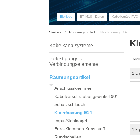
Elbridge
ETIM10 - Daten
Kabelkanäle PVC
Startseite
Räumungsartikel
Kleinfassung E14
Kl
Kabelkanalsysteme
Befestigungs- /
Klei
Verbindungselemente
1 Er
Räumungsartikel
Anschlussklemmen
Kabelverschraubungswinkel 90°
Schutzschlauch
Kleinfassung E14
Impu-Stahlnagel
Euro-Klemmen Kunststoff
1 Er
Rundschellen