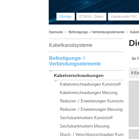
Elbridge
ETIM10 - Daten
Kabelkanäle PVC
Startseite
Befestigungs- / Verbindungselemente
Kabel
Di
Kabelkanalsysteme
Befestigungs- /
für
Verbindungselemente
8
Er
Kabelverschraubungen
Kabelverschraubungen Kunststoff
Kabelverschraubungen Messing
Reduzier- / Erweiterungen Kunststoff
Reduzier- / Erweiterungen Messing
Sechskantmuttern Kunststoff
Sechskantmuttern Messing
Druck- / Verschlussschrauben Kunststoff