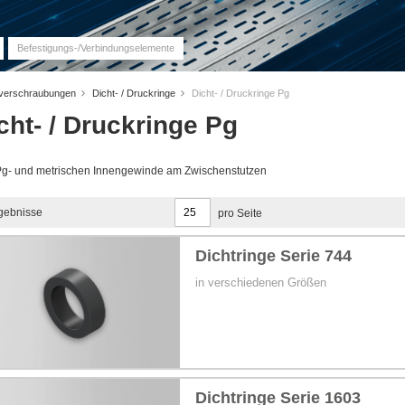
Befestigungs-/Verbindungselemente
verschraubungen
Dicht- / Druckringe
Dicht- / Druckringe Pg
cht- / Druckringe Pg
 Pg- und metrischen Innengewinde am Zwischenstutzen
gebnisse
pro Seite
Dichtringe Serie 744
in verschiedenen Größen
Dichtringe Serie 1603