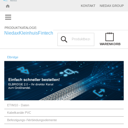
KONTAKT
NIEDAX GROUP
PRODUKTKATALOGE:
Niedax
Kleinhuis
Fintech
Suchen
WARENKORB
Elbridge
ETIM10 - Daten
Kabelkanäle PVC
Befestigungs-/Verbindungselemente