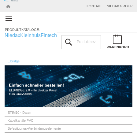
KONTAKT
NIEDAX GROUP
PRODUKTKATALOGE:
Niedax
Kleinhuis
Fintech
Suchen
WARENKORB
Elbridge
ETIM10 - Daten
Kabelkanäle PVC
Befestigungs-/Verbindungselemente