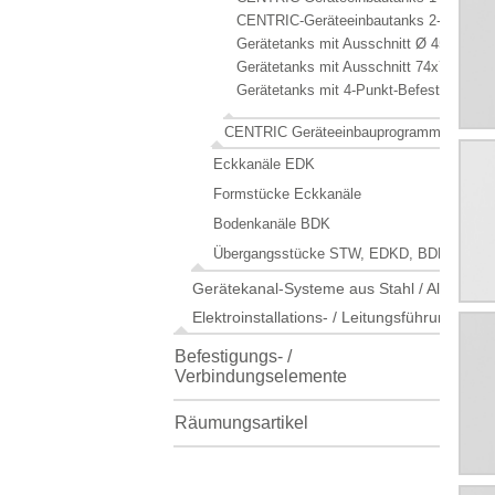
CENTRIC-Geräteeinbautanks 2-fach 188
Gerätetanks mit Ausschnitt Ø 45 mm 1
Gerätetanks mit Ausschnitt 74x74 mm 
Gerätetanks mit 4-Punkt-Befestigung 2
CENTRIC Geräteeinbauprogramme
Eckkanäle EDK
Formstücke Eckkanäle
Bodenkanäle BDK
Übergangsstücke STW, EDKD, BDK, APAS
Gerätekanal-Systeme aus Stahl / Alu
Elektroinstallations- / Leitungsführungskan
Befestigungs- /
Verbindungselemente
Räumungsartikel