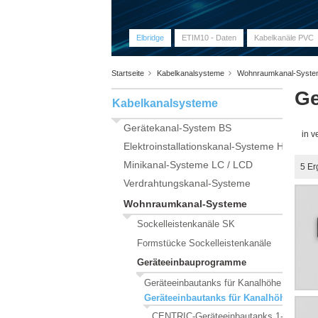
Elbridge
ETIM10 - Daten
Kabelkanäle PVC
Startseite
Kabelkanalsysteme
Wohnraumkanal-Syst
Ge
Kabelkanalsysteme
Gerätekanal-System BS
in 
Elektroinstallationskanal-Systeme HKL
Minikanal-Systeme LC / LCD
5
Er
Verdrahtungskanal-Systeme
Wohnraumkanal-Systeme
Sockelleistenkanäle SK
Formstücke Sockelleistenkanäle
Geräteeinbauprogramme
Geräteeinbautanks für Kanalhöhe 50 mm
Geräteeinbautanks für Kanalhöhe 70 
CENTRIC-Geräteeinbautanks 1-fach 50