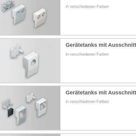
6 und 5002
in verschiedenen Farben
887
2887
887
Gerätetanks mit Ausschnit
in verschiedenen Farben
al-Systeme aus Stahl / Alu / GFK
Gerätetanks mit Ausschnit
in verschiedenen Farben