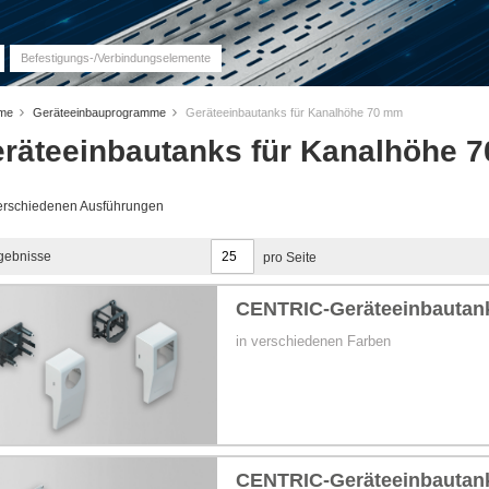
Befestigungs-/Verbindungselemente
eme
Geräteeinbauprogramme
Geräteeinbautanks für Kanalhöhe 70 mm
räteeinbautanks für Kanalhöhe 
verschiedenen Ausführungen
gebnisse
pro Seite
CENTRIC-Geräteeinbautank
in verschiedenen Farben
mm
CENTRIC-Geräteeinbautank
01