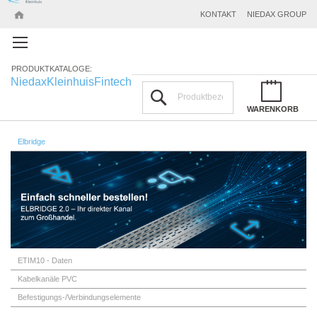
KONTAKT
NIEDAX GROUP
PRODUKTKATALOGE:
Niedax
Kleinhuis
Fintech
Suchen
WARENKORB
Elbridge
ETIM10 - Daten
Kabelkanäle PVC
Befestigungs-/Verbindungselemente