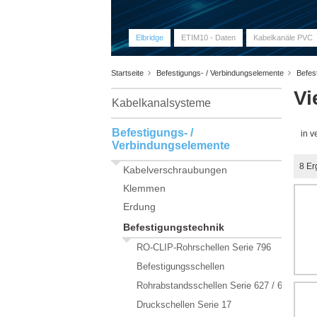
Elbridge
ETIM10 - Daten
Kabelkanäle PVC
Startseite
Befestigungs- / Verbindungselemente
Befes
Vi
Kabelkanalsysteme
Befestigungs- /
in 
Verbindungselemente
8
Er
Kabelverschraubungen
Klemmen
Erdung
Befestigungstechnik
RO-CLIP-Rohrschellen Serie 796
Befestigungsschellen
Rohrabstandsschellen Serie 627 / 628
Druckschellen Serie 17