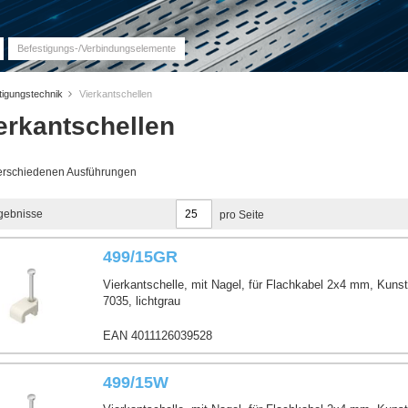
Befestigungs-/Verbindungselemente
tigungstechnik
Vierkantschellen
erkantschellen
verschiedenen Ausführungen
gebnisse
pro Seite
499/15GR
Vierkantschelle, mit Nagel, für Flachkabel 2x4 mm, Kuns
7035, lichtgrau
EAN 4011126039528
499/15W